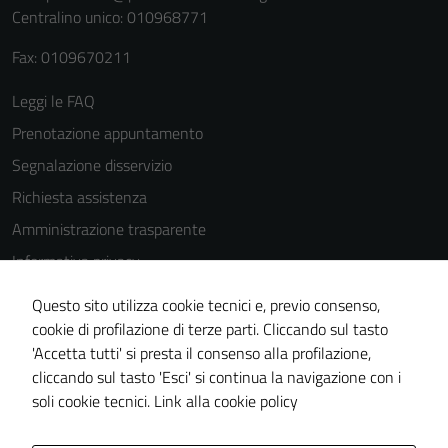
dettagli) e
Centralino unico: 010968771
possono
Fax: 0109670211
essere
utilizzati
Leggi le FAQ
anche per la
Prenotazione appuntamento
profilazione.
La
Segnalazione disservizio
disabilitazione
Richiesta assistenza
di questi
Amministrazione trasparente
cookies può
peggiore la
Informativa privacy
navigazione e
Cookie Policy
la fruizione
Questo sito utilizza cookie tecnici e, previo consenso,
Note legali
delle
cookie di profilazione di terze parti. Cliccando sul tasto
funzionalità
'Accetta tutti' si presta il consenso alla profilazione,
Dichiarazione di accessibilità
del sito.
cliccando sul tasto 'Esci' si continua la navigazione con i
Piano di miglioramento del sito
soli cookie tecnici.
Link alla cookie policy
Experience