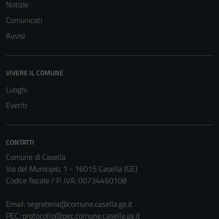
del sito e non
Notizie
possono
Comunicati
essere
Avvisi
disabilitati.
Questi cookie
non raccolgono
VIVERE IL COMUNE
informazioni
personali.
Luoghi
Eventi
Terze parti
Questi cookie
CONTATTI
sono
impostati da
Comune di Casella
una serie di
Via del Municipio, 1 - 16015 Casella (GE)
servizi esterni
Codice fiscale / P. IVA: 00734460108
(si veda la
Cookie policy
Email:
segreteria@comune.casella.ge.it
estesa per i
PEC:
protocollo@pec.comune.casella.ge.it