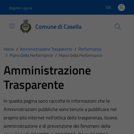
Vai ai contenuti
Vai al footer
ITA
Regione Liguria
Lingua attiva:
Comune di Casella
Home
/
Amministrazione Trasparente
/
Performance
/
Piano Della Performance
/
Piano Della Performance
Amministrazione
Trasparente
In questa pagina sono raccolte le informazioni che le
Amministrazioni pubbliche sono tenute a pubblicare nel
proprio sito internet nell’ottica della trasparenza, buona
amministrazione e di prevenzione dei fenomeni della