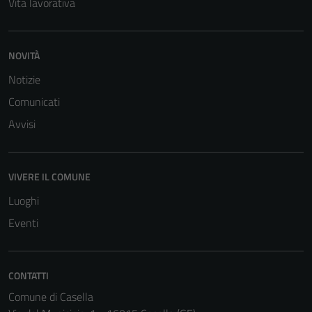
Vita lavorativa
per il
funzionamento
del sito e non
NOVITÀ
possono
essere
Notizie
disabilitati.
Comunicati
Questi cookie
Avvisi
non raccolgono
informazioni
personali.
VIVERE IL COMUNE
Luoghi
Terze parti
Eventi
Questi cookie
sono
impostati da
una serie di
CONTATTI
servizi esterni
Comune di Casella
(si veda la