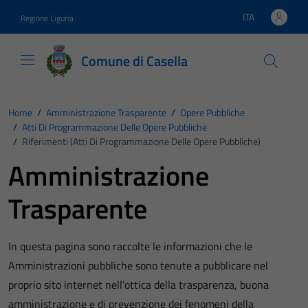
Vai ai contenuti
Vai al footer
ITA
Regione Liguria
Lingua attiva:
Comune di Casella
Home
/
Amministrazione Trasparente
/
Opere Pubbliche
/
Atti Di Programmazione Delle Opere Pubbliche
/
Riferimenti (Atti Di Programmazione Delle Opere Pubbliche)
Amministrazione
Trasparente
In questa pagina sono raccolte le informazioni che le
Amministrazioni pubbliche sono tenute a pubblicare nel
proprio sito internet nell’ottica della trasparenza, buona
amministrazione e di prevenzione dei fenomeni della