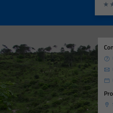
Valut
Va
Con
Pro