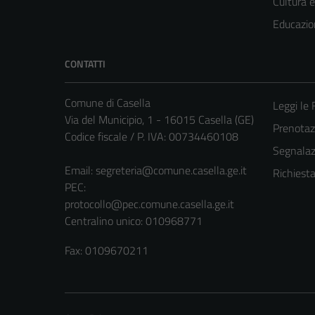
Cultura 
Educazio
CONTATTI
Comune di Casella
Leggi le
Via del Municipio, 1 - 16015 Casella (GE)
Prenota
Codice fiscale / P. IVA: 00734460108
Segnalazi
Email:
segreteria@comune.casella.ge.it
Richiest
PEC:
protocollo@pec.comune.casella.ge.it
Centralino unico: 010968771
Fax: 0109670211