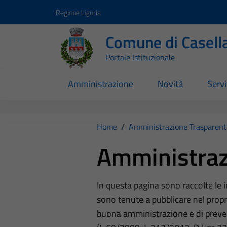
Vai ai contenuti
Vai al footer
Regione Liguria
Comune di Casell
Portale Istituzionale
Amministrazione
Novità
Servi
Home
/
Amministrazione Trasparent
Amministraz
In questa pagina sono raccolte le
sono tenute a pubblicare nel propri
buona amministrazione e di preve