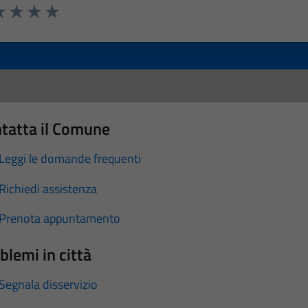
a 1 stelle su 5
luta 2 stelle su 5
Valuta 3 stelle su 5
Valuta 4 stelle su 5
Valuta 5 stelle su 5
tatta il Comune
Leggi le domande frequenti
Richiedi assistenza
Prenota appuntamento
blemi in città
Segnala disservizio