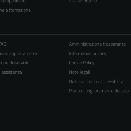
e tempo libero
Vita lavorativa
ne e formazione
 FAQ
Amministrazione trasparente
zione appuntamento
Informativa privacy
one disservizio
Cookie Policy
a assistenza
Note legali
Tecnici
Dichiarazione di accessibilità
Questi cookie
Piano di miglioramento del sito
sono necessari
per il
funzionamento
del sito e non
possono