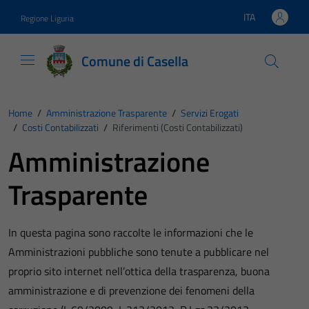
Vai ai contenuti
Vai al footer
ITA
Regione Liguria
Lingua attiva:
Comune di Casella
Home
/
Amministrazione Trasparente
/
Servizi Erogati
/
Costi Contabilizzati
/
Riferimenti (Costi Contabilizzati)
Amministrazione
Trasparente
In questa pagina sono raccolte le informazioni che le
Amministrazioni pubbliche sono tenute a pubblicare nel
proprio sito internet nell’ottica della trasparenza, buona
amministrazione e di prevenzione dei fenomeni della