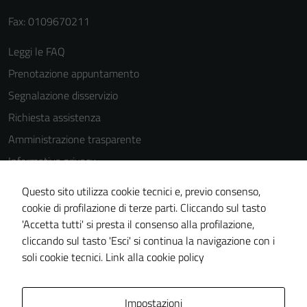
peggiore la
Fax: 0109670211
navigazione e
la fruizione
Leggi le FAQ
delle
Prenotazione appuntamento
funzionalità
del sito.
Segnalazione disservizio
Richiesta assistenza
Amministrazione trasparente
Experience
Informativa privacy
In order for
our website
Cookie Policy
Questo sito utilizza cookie tecnici e, previo consenso,
to perform
Note legali
cookie di profilazione di terze parti. Cliccando sul tasto
as well as
'Accetta tutti' si presta il consenso alla profilazione,
Dichiarazione di accessibilità
possible
cliccando sul tasto 'Esci' si continua la navigazione con i
during your
Piano di miglioramento del sito
soli cookie tecnici.
Link alla cookie policy
visit. If you
refuse
these
Area Privata
Impostazioni