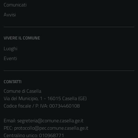
Terze parti
Comunicati
Questi cookie
Avvisi
sono
impostati da
una serie di
VIVERE IL COMUNE
servizi esterni
(si veda la
Luoghi
Cookie policy
Eventi
estesa per i
dettagli) e
possono
CONTATTI
essere
Comune di Casella
utilizzati
Via del Municipio, 1 - 16015 Casella (GE)
anche per la
Codice fiscale / P. IVA: 00734460108
profilazione.
La
Email:
segreteria@comune.casella.ge.it
disabilitazione
PEC:
protocollo@pec.comune.casella.ge.it
di questi
Centralino unico: 010968771
cookies può