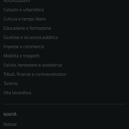
Autorizzazioni
Catasto e urbanistica
Cultura e tempo libero
Tecnici
Educazione e formazione
Questi cookie
Giustizia e sicurezza pubblica
sono necessari
Imprese e commercio
per il
Mobilità e trasporti
funzionamento
del sito e non
Salute, benessere e assistenza
possono
Tributi, finanze e contravvenzioni
essere
Turismo
disabilitati.
Questi cookie
Vita lavorativa
non raccolgono
informazioni
personali.
NOVITÀ
Notizie