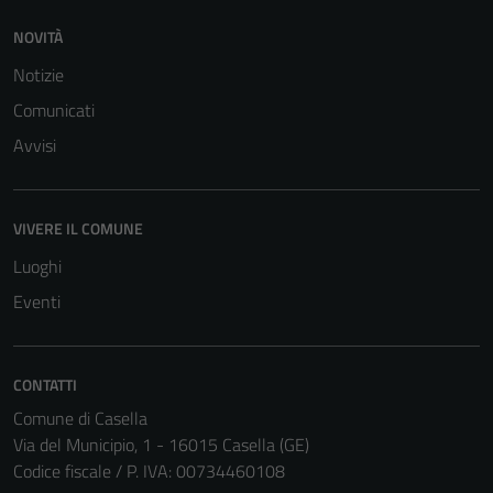
NOVITÀ
Terze parti
Notizie
Questi cookie
Comunicati
sono
impostati da
Avvisi
una serie di
servizi esterni
(si veda la
VIVERE IL COMUNE
Cookie policy
Luoghi
estesa per i
dettagli) e
Eventi
possono
essere
utilizzati
CONTATTI
anche per la
Comune di Casella
profilazione.
Via del Municipio, 1 - 16015 Casella (GE)
La
Codice fiscale / P. IVA: 00734460108
disabilitazione