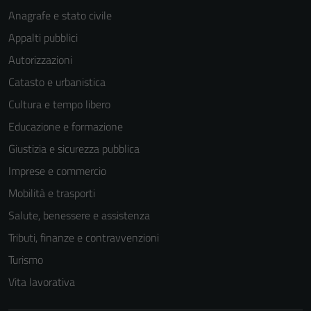
Anagrafe e stato civile
Appalti pubblici
Autorizzazioni
Catasto e urbanistica
Tecnici
Cultura e tempo libero
Questi cookie
Educazione e formazione
sono necessari
per il
Giustizia e sicurezza pubblica
funzionamento
Imprese e commercio
del sito e non
Mobilità e trasporti
possono
essere
Salute, benessere e assistenza
disabilitati.
Tributi, finanze e contravvenzioni
Questi cookie
Turismo
non raccolgono
informazioni
Vita lavorativa
personali.