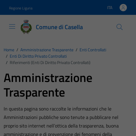
Vai ai contenuti
Vai al footer
ITA
Regione Liguria
Lingua attiva:
Comune di Casella
Home
/
Amministrazione Trasparente
/
Enti Controllati
/
Enti Di Diritto Privato Controllati
/
Riferimenti (Enti Di Diritto Privato Controllati)
Amministrazione
Trasparente
In questa pagina sono raccolte le informazioni che le
Amministrazioni pubbliche sono tenute a pubblicare nel
proprio sito internet nell’ottica della trasparenza, buona
amministrazione e di prevenzione dei fenomeni della