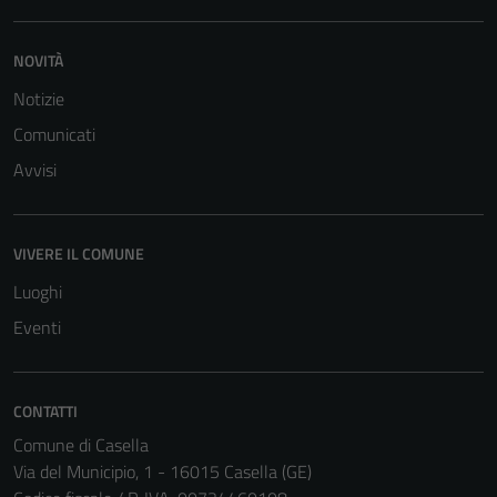
NOVITÀ
Terze parti
Questi cookie
Notizie
sono
Comunicati
impostati da
Avvisi
una serie di
servizi esterni
(si veda la
VIVERE IL COMUNE
Cookie policy
estesa per i
Luoghi
dettagli) e
Eventi
possono
essere
utilizzati
CONTATTI
anche per la
profilazione.
Comune di Casella
La
Via del Municipio, 1 - 16015 Casella (GE)
disabilitazione