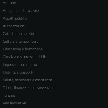
Ambiente
Anagrafe e stato civile
Appalti pubblici
Autorizzazioni
Catasto e urbanistica
Tecnici
Cultura e tempo libero
Questi cookie
sono necessari
Educazione e formazione
per il
Giustizia e sicurezza pubblica
funzionamento
Imprese e commercio
del sito e non
possono
Mobilità e trasporti
essere
Salute, benessere e assistenza
disabilitati.
Tributi, finanze e contravvenzioni
Questi cookie
non raccolgono
Turismo
informazioni
Vita lavorativa
personali.