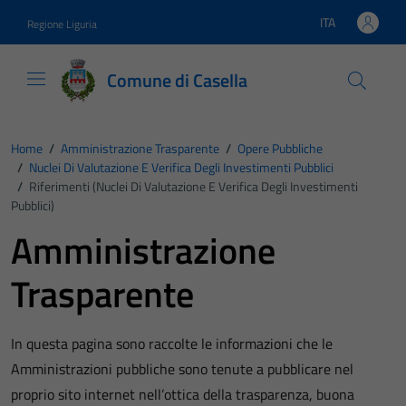
Vai ai contenuti
Vai al footer
ITA
Regione Liguria
Lingua attiva:
Comune di Casella
Home
/
Amministrazione Trasparente
/
Opere Pubbliche
/
Nuclei Di Valutazione E Verifica Degli Investimenti Pubblici
/
Riferimenti (Nuclei Di Valutazione E Verifica Degli Investimenti
Pubblici)
Amministrazione
Trasparente
In questa pagina sono raccolte le informazioni che le
Amministrazioni pubbliche sono tenute a pubblicare nel
proprio sito internet nell’ottica della trasparenza, buona