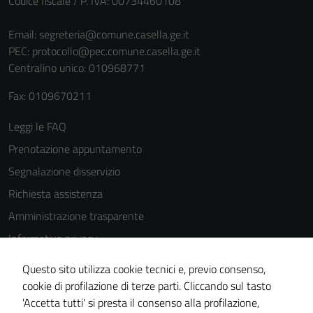
Codice fiscale / P. IVA: 00734460108
di questi
cookies può
Email:
segreteria@comune.casella.ge.it
peggiore la
PEC:
protocollo@pec.comune.casella.ge.it
navigazione e
Centralino unico: 010968771
la fruizione
Fax: 0109670211
delle
funzionalità
Leggi le FAQ
del sito.
Prenotazione appuntamento
Segnalazione disservizio
Experience
Richiesta assistenza
In order for
Amministrazione trasparente
our website
to perform
Informativa privacy
as well as
Cookie Policy
possible
Questo sito utilizza cookie tecnici e, previo consenso,
Note legali
during your
cookie di profilazione di terze parti. Cliccando sul tasto
visit. If you
'Accetta tutti' si presta il consenso alla profilazione,
Dichiarazione di accessibilità