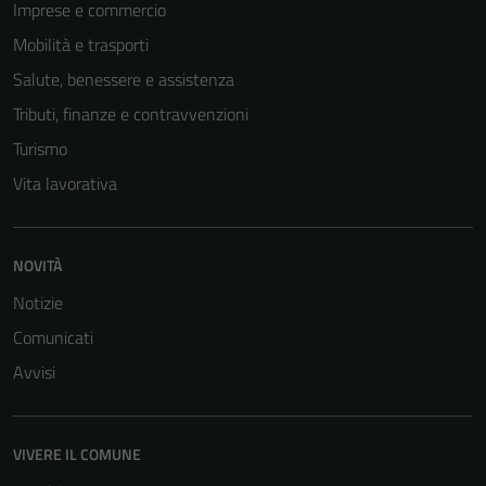
Imprese e commercio
Tecnici
Mobilità e trasporti
Questi cookie
sono necessari
Salute, benessere e assistenza
per il
Tributi, finanze e contravvenzioni
funzionamento
Turismo
del sito e non
possono
Vita lavorativa
essere
disabilitati.
Questi cookie
NOVITÀ
non raccolgono
Notizie
informazioni
personali.
Comunicati
Avvisi
Terze parti
Questi cookie
VIVERE IL COMUNE
sono