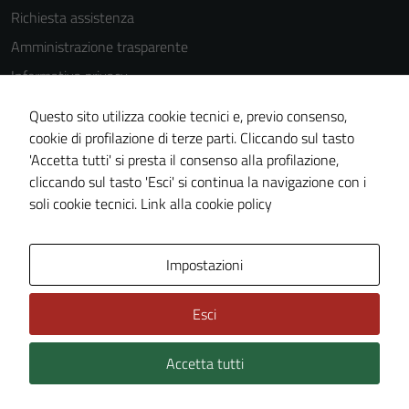
delle
Richiesta assistenza
funzionalità
Amministrazione trasparente
del sito.
Informativa privacy
Cookie Policy
Questo sito utilizza cookie tecnici e, previo consenso,
Experience
Note legali
cookie di profilazione di terze parti. Cliccando sul tasto
In order for
'Accetta tutti' si presta il consenso alla profilazione,
Dichiarazione di accessibilità
our website
cliccando sul tasto 'Esci' si continua la navigazione con i
to perform
Piano di miglioramento del sito
soli cookie tecnici.
Link alla cookie policy
as well as
possible
during your
Area Privata
Impostazioni
visit. If you
refuse
Esci
these
cookies,
Accetta tutti
some
Credits: ©
Technical Design s.r.l.
functionality
will