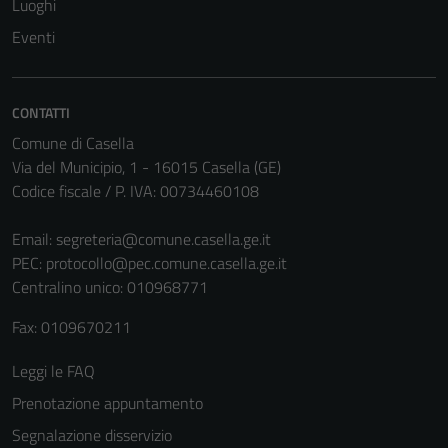
Luoghi
impostati da
una serie di
Eventi
servizi esterni
(si veda la
Cookie policy
CONTATTI
estesa per i
Comune di Casella
dettagli) e
Via del Municipio, 1 - 16015 Casella (GE)
possono
Codice fiscale / P. IVA: 00734460108
essere
utilizzati
Email:
segreteria@comune.casella.ge.it
anche per la
PEC:
protocollo@pec.comune.casella.ge.it
profilazione.
Centralino unico: 010968771
La
disabilitazione
Fax: 0109670211
di questi
cookies può
Leggi le FAQ
peggiore la
Prenotazione appuntamento
navigazione e
Segnalazione disservizio
la fruizione