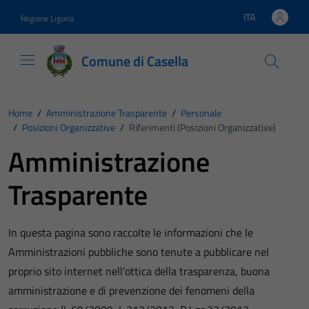
Vai ai contenuti
Vai al footer
ITA
Regione Liguria
Lingua attiva:
Comune di Casella
Home
/
Amministrazione Trasparente
/
Personale
/
Posizioni Organizzative
/
Riferimenti (Posizioni Organizzative)
Amministrazione
Trasparente
In questa pagina sono raccolte le informazioni che le
Amministrazioni pubbliche sono tenute a pubblicare nel
proprio sito internet nell’ottica della trasparenza, buona
amministrazione e di prevenzione dei fenomeni della