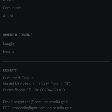
Terze parti
Comunicati
Questi cookie
Avvisi
sono
impostati da
una serie di
servizi esterni
VIVERE IL COMUNE
(si veda la
Luoghi
Cookie policy
Eventi
estesa per i
dettagli) e
possono
CONTATTI
essere
utilizzati
Comune di Casella
anche per la
Via del Municipio, 1 - 16015 Casella (GE)
profilazione.
Codice fiscale / P. IVA: 00734460108
La
disabilitazione
Email:
segreteria@comune.casella.ge.it
di questi
PEC:
protocollo@pec.comune.casella.ge.it