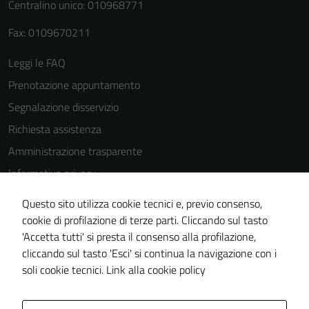
cookies può
Centralino unico: 010968771
peggiore la
Fax: 0109670211
navigazione e
la fruizione
Leggi le FAQ
delle
funzionalità
Prenotazione appuntamento
del sito.
Segnalazione disservizio
Richiesta assistenza
Experience
Amministrazione trasparente
In order for
Informativa privacy
our website
Cookie Policy
to perform
Questo sito utilizza cookie tecnici e, previo consenso,
Note legali
as well as
cookie di profilazione di terze parti. Cliccando sul tasto
possible
'Accetta tutti' si presta il consenso alla profilazione,
Dichiarazione di accessibilità
during your
cliccando sul tasto 'Esci' si continua la navigazione con i
Piano di miglioramento del sito
visit. If you
soli cookie tecnici.
Link alla cookie policy
refuse
these