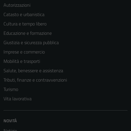
Autorizzazioni
Catasto e urbanistica
Cultura e tempo libero
Tecnici
Educazione e formazione
Questi cookie
Giustizia e sicurezza pubblica
sono necessari
Imprese e commercio
per il
funzionamento
Mobilità e trasporti
del sito e non
Salute, benessere e assistenza
possono
Tributi, finanze e contravvenzioni
essere
disabilitati.
Turismo
Questi cookie
Vita lavorativa
non raccolgono
informazioni
personali.
NOVITÀ
Notizie