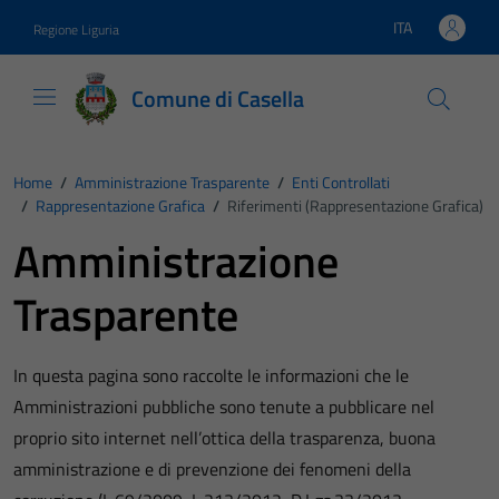
Vai ai contenuti
Vai al footer
ITA
Regione Liguria
Lingua attiva:
Comune di Casella
Home
/
Amministrazione Trasparente
/
Enti Controllati
/
Rappresentazione Grafica
/
Riferimenti (Rappresentazione Grafica)
Amministrazione
Trasparente
In questa pagina sono raccolte le informazioni che le
Amministrazioni pubbliche sono tenute a pubblicare nel
proprio sito internet nell’ottica della trasparenza, buona
amministrazione e di prevenzione dei fenomeni della