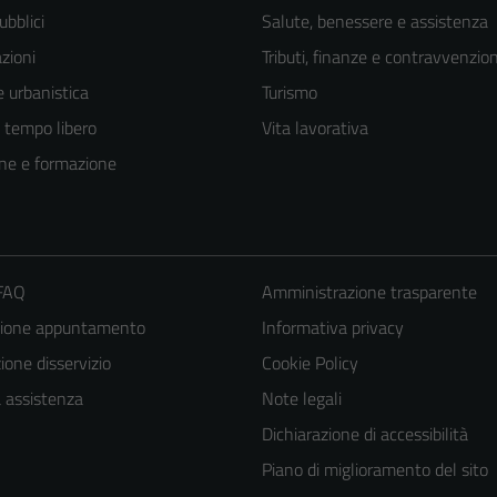
ubblici
Salute, benessere e assistenza
zioni
Tributi, finanze e contravvenzion
 urbanistica
Turismo
e tempo libero
Vita lavorativa
ne e formazione
 FAQ
Amministrazione trasparente
zione appuntamento
Informativa privacy
Tecnici
one disservizio
Cookie Policy
Questi cookie
a assistenza
Note legali
sono necessari
Dichiarazione di accessibilità
per il
Piano di miglioramento del sito
funzionamento