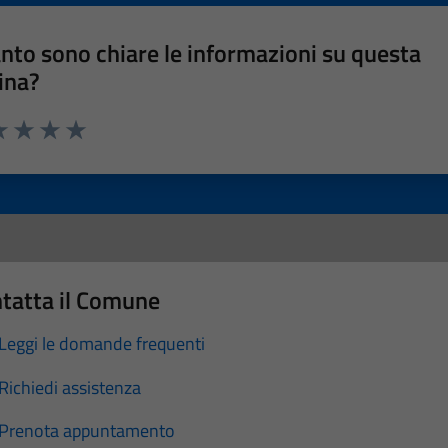
nto sono chiare le informazioni su questa
ina?
a 1 stelle su 5
luta 2 stelle su 5
Valuta 3 stelle su 5
Valuta 4 stelle su 5
Valuta 5 stelle su 5
tatta il Comune
Leggi le domande frequenti
Richiedi assistenza
Prenota appuntamento