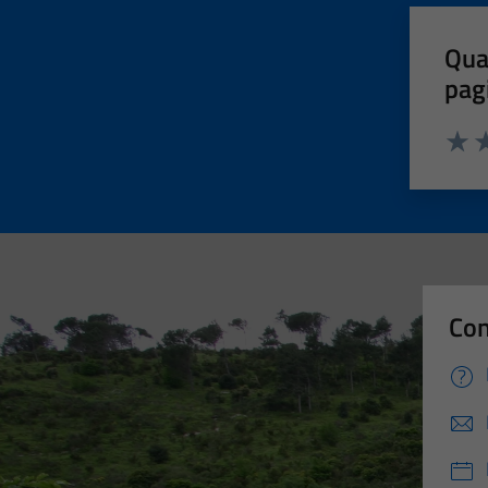
Qua
pag
Valut
Va
Con