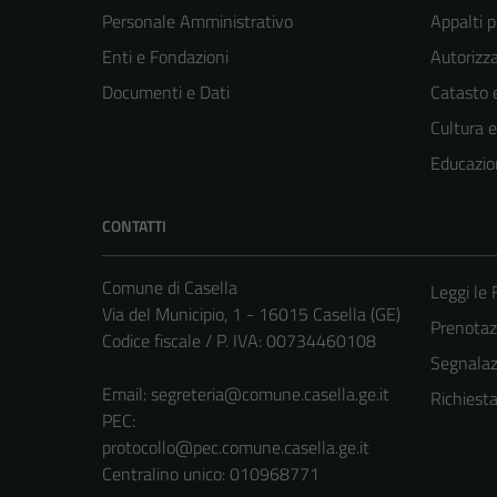
Personale Amministrativo
Appalti p
Enti e Fondazioni
Autorizza
Documenti e Dati
Catasto e
Cultura 
Educazio
CONTATTI
Comune di Casella
Leggi le
Via del Municipio, 1 - 16015 Casella (GE)
Prenota
Codice fiscale / P. IVA: 00734460108
Segnalazi
Email:
segreteria@comune.casella.ge.it
Richiest
PEC:
protocollo@pec.comune.casella.ge.it
Centralino unico: 010968771