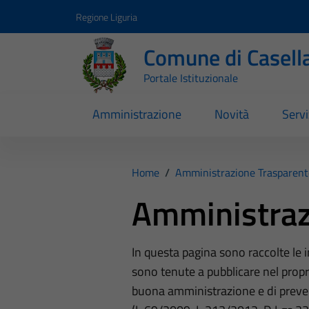
Vai ai contenuti
Vai al footer
Regione Liguria
Comune di Casell
Portale Istituzionale
Amministrazione
Novità
Servi
Home
/
Amministrazione Trasparent
Amministraz
In questa pagina sono raccolte le
sono tenute a pubblicare nel propri
buona amministrazione e di preve