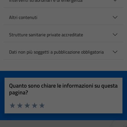
Interventi straordinari e di emergenza
Altri contenuti
Strutture sanitarie private accreditate
Dati non più soggetti a pubblicazione obbligatoria
Quanto sono chiare le informazioni su questa
pagina?
Valuta 1 stelle su 5
Valuta 2 stelle su 5
Valuta 3 stelle su 5
Valuta 4 stelle su 5
Valuta 5 stelle su 5