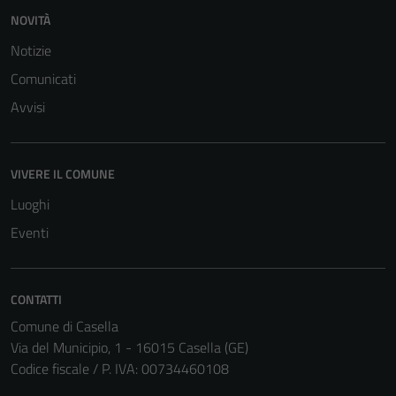
NOVITÀ
Terze parti
Notizie
Questi cookie
Comunicati
sono
impostati da
Avvisi
una serie di
servizi esterni
(si veda la
VIVERE IL COMUNE
Cookie policy
Luoghi
estesa per i
Eventi
dettagli) e
possono
essere
utilizzati
CONTATTI
anche per la
Comune di Casella
profilazione.
Via del Municipio, 1 - 16015 Casella (GE)
La
Codice fiscale / P. IVA: 00734460108
disabilitazione