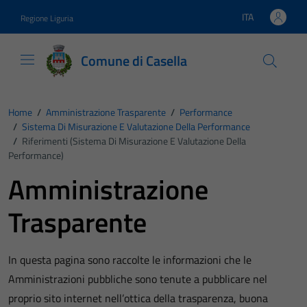
Vai ai contenuti
Vai al footer
ITA
Regione Liguria
Lingua attiva:
Comune di Casella
Home
/
Amministrazione Trasparente
/
Performance
/
Sistema Di Misurazione E Valutazione Della Performance
/
Riferimenti (Sistema Di Misurazione E Valutazione Della
Performance)
Amministrazione
Trasparente
In questa pagina sono raccolte le informazioni che le
Amministrazioni pubbliche sono tenute a pubblicare nel
proprio sito internet nell’ottica della trasparenza, buona