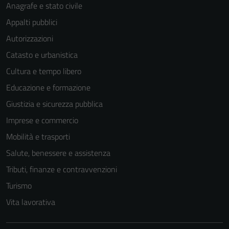
Anagrafe e stato civile
Appalti pubblici
Autorizzazioni
Catasto e urbanistica
Tecnici
Cultura e tempo libero
Questi cookie
Educazione e formazione
sono necessari
Giustizia e sicurezza pubblica
per il
funzionamento
Imprese e commercio
del sito e non
Mobilità e trasporti
possono
Salute, benessere e assistenza
essere
disabilitati.
Tributi, finanze e contravvenzioni
Questi cookie
Turismo
non raccolgono
Vita lavorativa
informazioni
personali.