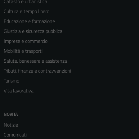
Catasto e urbanistica
Cultura e tempo libero
Educazione e formazione
Giustizia e sicurezza pubblica
Imprese e commercio
Mobilità e trasporti
Salute, benessere e assistenza
Tributi, finanze e contravvenzioni
Turismo
Vita lavorativa
Tecnici
Questi cookie
sono necessari
NOVITÀ
per il
Notizie
funzionamento
del sito e non
Comunicati