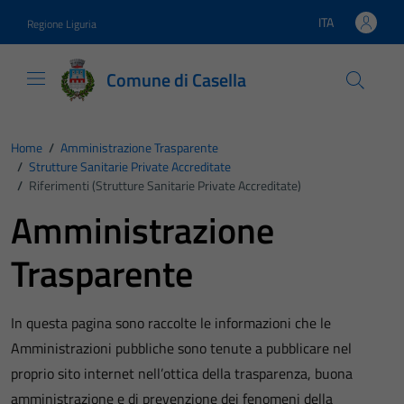
Vai ai contenuti
Vai al footer
ITA
Regione Liguria
Lingua attiva:
Comune di Casella
Home
/
Amministrazione Trasparente
/
Strutture Sanitarie Private Accreditate
/
Riferimenti (Strutture Sanitarie Private Accreditate)
Amministrazione
Trasparente
In questa pagina sono raccolte le informazioni che le
Amministrazioni pubbliche sono tenute a pubblicare nel
proprio sito internet nell’ottica della trasparenza, buona
amministrazione e di prevenzione dei fenomeni della