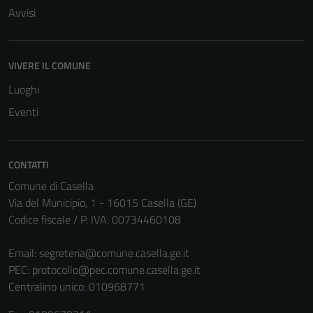
possono
Avvisi
essere
disabilitati.
Questi cookie
VIVERE IL COMUNE
non raccolgono
informazioni
Luoghi
personali.
Eventi
Terze parti
CONTATTI
Questi cookie
Comune di Casella
sono
Via del Municipio, 1 - 16015 Casella (GE)
impostati da
Codice fiscale / P. IVA: 00734460108
una serie di
servizi esterni
Email:
segreteria@comune.casella.ge.it
(si veda la
PEC:
protocollo@pec.comune.casella.ge.it
Cookie policy
Centralino unico: 010968771
estesa per i
dettagli) e