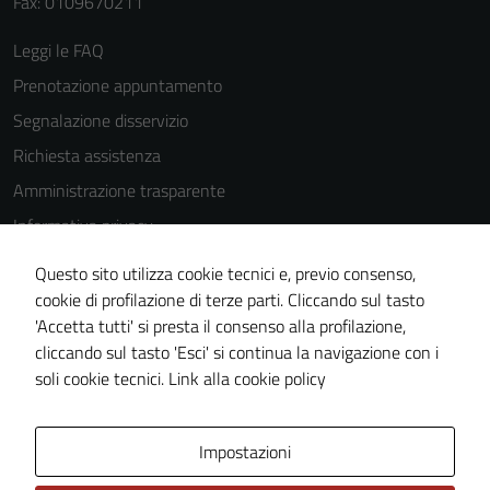
Fax: 0109670211
possono
essere
Leggi le FAQ
utilizzati
Prenotazione appuntamento
anche per la
profilazione.
Segnalazione disservizio
La
Richiesta assistenza
disabilitazione
Amministrazione trasparente
di questi
cookies può
Informativa privacy
peggiore la
Cookie Policy
Questo sito utilizza cookie tecnici e, previo consenso,
navigazione e
Note legali
cookie di profilazione di terze parti. Cliccando sul tasto
la fruizione
'Accetta tutti' si presta il consenso alla profilazione,
delle
Dichiarazione di accessibilità
cliccando sul tasto 'Esci' si continua la navigazione con i
funzionalità
Piano di miglioramento del sito
soli cookie tecnici.
Link alla cookie policy
del sito.
Area Privata
Impostazioni
Experience
In order for