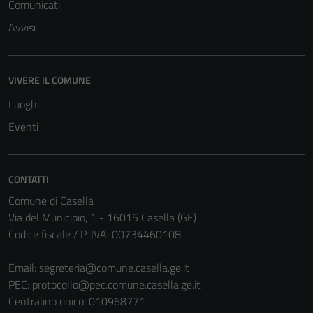
Terze parti
Comunicati
Questi cookie
Avvisi
sono
impostati da
una serie di
VIVERE IL COMUNE
servizi esterni
Luoghi
(si veda la
Cookie policy
Eventi
estesa per i
dettagli) e
possono
CONTATTI
essere
Comune di Casella
utilizzati
Via del Municipio, 1 - 16015 Casella (GE)
anche per la
Codice fiscale / P. IVA: 00734460108
profilazione.
La
Email:
segreteria@comune.casella.ge.it
disabilitazione
PEC:
protocollo@pec.comune.casella.ge.it
di questi
Centralino unico: 010968771
cookies può