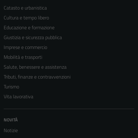
Catasto e urbanistica
Cultura e tempo libero
Educazione e formazione
Tecnici
Questi cookie
Giustizia e sicurezza pubblica
sono necessari
Imprese e commercio
per il
Mobilità e trasporti
funzionamento
del sito e non
Salute, benessere e assistenza
possono
Tributi, finanze e contravvenzioni
essere
Turismo
disabilitati.
Questi cookie
Vita lavorativa
non raccolgono
informazioni
personali.
NOVITÀ
Notizie