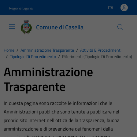
Vai ai contenuti
Vai al footer
ITA
Regione Liguria
Lingua attiva:
Comune di Casella
Home
/
Amministrazione Trasparente
/
Attività E Procedimenti
/
Tipologie Di Procedimento
/
Riferimenti (Tipologie Di Procedimento)
Amministrazione
Trasparente
In questa pagina sono raccolte le informazioni che le
Amministrazioni pubbliche sono tenute a pubblicare nel
proprio sito internet nell’ottica della trasparenza, buona
amministrazione e di prevenzione dei fenomeni della