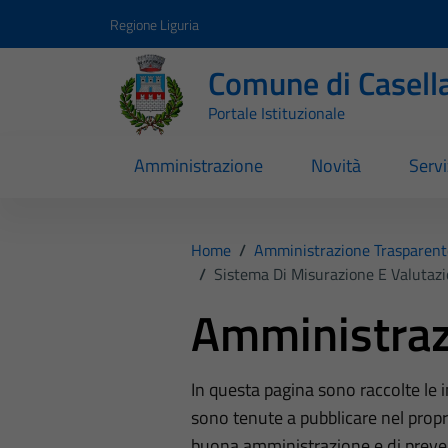
Vai ai contenuti
Vai al footer
Regione Liguria
Comune di Casell
Portale Istituzionale
Amministrazione
Novità
Servi
Home
/
Amministrazione Trasparent
/
Sistema Di Misurazione E Valutaz
Amministraz
In questa pagina sono raccolte le
sono tenute a pubblicare nel propri
buona amministrazione e di preve