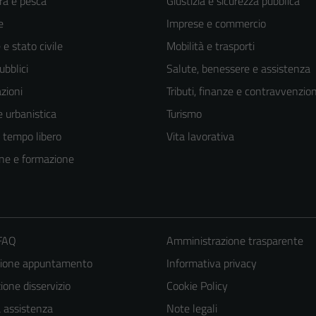
ra e pesca
Giustizia e sicurezza pubblica
e
Imprese e commercio
e stato civile
Mobilità e trasporti
ubblici
Salute, benessere e assistenza
zioni
Tributi, finanze e contravvenzion
 urbanistica
Turismo
e tempo libero
Vita lavorativa
ne e formazione
 FAQ
Amministrazione trasparente
Tecnici
zione appuntamento
Informativa privacy
Questi cookie
one disservizio
Cookie Policy
sono necessari
a assistenza
Note legali
per il