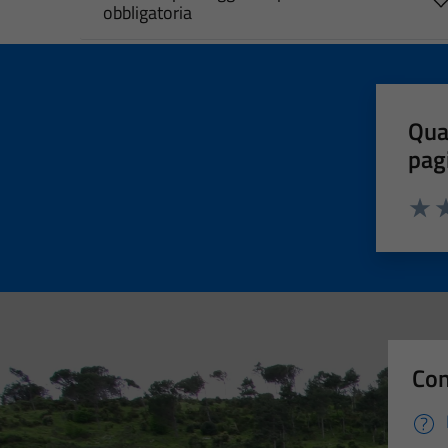
obbligatoria
Qua
pag
Valut
Va
Con