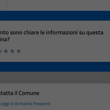
nto sono chiare le informazioni su questa
ina?
a 1 stelle su 5
luta 2 stelle su 5
Valuta 3 stelle su 5
Valuta 4 stelle su 5
Valuta 5 stelle su 5
tatta il Comune
Leggi le domande frequenti