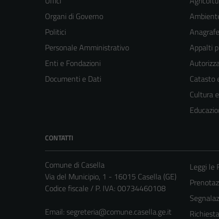
Uffici
Agricoltu
Organi di Governo
Ambient
Politici
Anagrafe 
Personale Amministrativo
Appalti p
Enti e Fondazioni
Autorizza
Documenti e Dati
Catasto e
Cultura 
Educazio
CONTATTI
Comune di Casella
Leggi le
Via del Municipio, 1 - 16015 Casella (GE)
Prenota
Codice fiscale / P. IVA: 00734460108
Segnalazi
Email:
segreteria@comune.casella.ge.it
Richiest