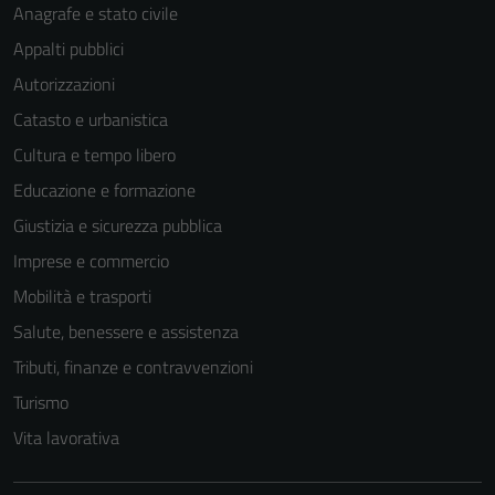
Anagrafe e stato civile
Appalti pubblici
Autorizzazioni
Catasto e urbanistica
Tecnici
Cultura e tempo libero
Questi cookie
Educazione e formazione
sono necessari
Giustizia e sicurezza pubblica
per il
funzionamento
Imprese e commercio
del sito e non
Mobilità e trasporti
possono
Salute, benessere e assistenza
essere
disabilitati.
Tributi, finanze e contravvenzioni
Questi cookie
Turismo
non raccolgono
Vita lavorativa
informazioni
personali.