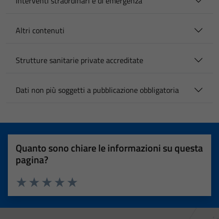
Interventi straordinari e di emergenza
Altri contenuti
Strutture sanitarie private accreditate
Dati non più soggetti a pubblicazione obbligatoria
Quanto sono chiare le informazioni su questa
pagina?
Valuta 1 stelle su 5
Valuta 2 stelle su 5
Valuta 3 stelle su 5
Valuta 4 stelle su 5
Valuta 5 stelle su 5