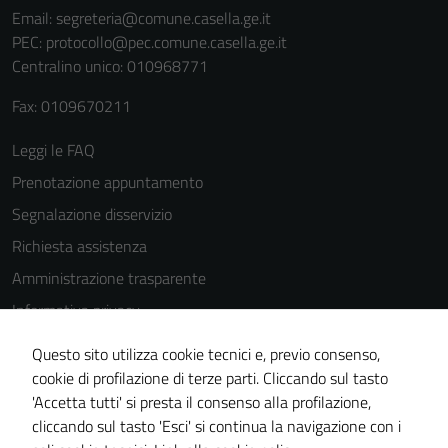
di questi
Email:
segreteria@comune.casella.ge.it
cookies può
PEC:
protocollo@pec.comune.casella.ge.it
peggiore la
Centralino unico: 010968771
navigazione e
la fruizione
Fax: 0109670211
delle
Leggi le FAQ
funzionalità
del sito.
Prenotazione appuntamento
Segnalazione disservizio
Richiesta assistenza
Experience
In order for
Amministrazione trasparente
our website
Informativa privacy
to perform
Cookie Policy
as well as
Questo sito utilizza cookie tecnici e, previo consenso,
possible
Note legali
cookie di profilazione di terze parti. Cliccando sul tasto
during your
'Accetta tutti' si presta il consenso alla profilazione,
Dichiarazione di accessibilità
visit. If you
cliccando sul tasto 'Esci' si continua la navigazione con i
Piano di miglioramento del sito
refuse