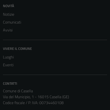
NOVITÀ
Terze parti
Notizie
Questi cookie
Comunicati
sono
impostati da
Avvisi
una serie di
servizi esterni
(si veda la
VIVERE IL COMUNE
Cookie policy
Luoghi
estesa per i
Eventi
dettagli) e
possono
essere
utilizzati
CONTATTI
anche per la
Comune di Casella
profilazione.
Via del Municipio, 1 - 16015 Casella (GE)
La
Codice fiscale / P. IVA: 00734460108
disabilitazione