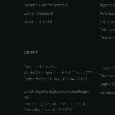
Personale Amministrativo
Appalti p
Enti e Fondazioni
Autorizza
Documenti e Dati
Catasto e
Cultura 
Educazio
CONTATTI
Comune di Casella
Leggi le
Via del Municipio, 1 - 16015 Casella (GE)
Prenota
Codice fiscale / P. IVA: 00734460108
Segnalazi
Email:
segreteria@comune.casella.ge.it
Richiest
PEC:
protocollo@pec.comune.casella.ge.it
Centralino unico: 010968771