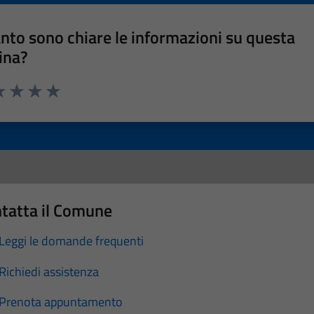
nto sono chiare le informazioni su questa
ina?
a 1 stelle su 5
luta 2 stelle su 5
Valuta 3 stelle su 5
Valuta 4 stelle su 5
Valuta 5 stelle su 5
tatta il Comune
Leggi le domande frequenti
Richiedi assistenza
Prenota appuntamento