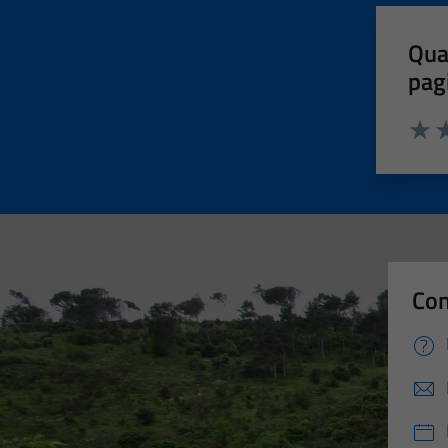
Qua
pag
Valut
Va
Con