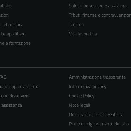
ubblici
Salute, benessere e assistenza
zioni
Tributi, finanze e contravvenzion
 urbanistica
Turismo
e tempo libero
Vita lavorativa
ne e formazione
 FAQ
Amministrazione trasparente
zione appuntamento
Informativa privacy
Tecnici
one disservizio
Cookie Policy
Questi cookie
a assistenza
Note legali
sono necessari
Dichiarazione di accessibilità
per il
Piano di miglioramento del sito
funzionamento