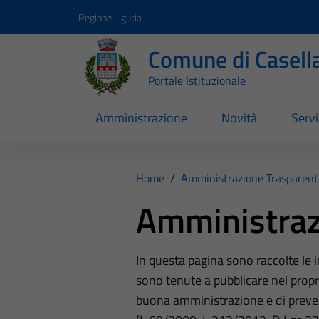
Vai ai contenuti
Vai al footer
Regione Liguria
Comune di Casell
Portale Istituzionale
Amministrazione
Novità
Servi
Home
/
Amministrazione Trasparent
Amministraz
In questa pagina sono raccolte le
sono tenute a pubblicare nel propri
buona amministrazione e di preve