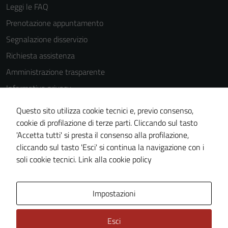
our website
Leggi le FAQ
to perform
Prenotazione appuntamento
as well as
possible
Segnalazione disservizio
during your
Richiesta assistenza
visit. If you
Amministrazione trasparente
refuse
these
Informativa privacy
cookies,
Cookie Policy
Questo sito utilizza cookie tecnici e, previo consenso,
some
Note legali
cookie di profilazione di terze parti. Cliccando sul tasto
functionality
'Accetta tutti' si presta il consenso alla profilazione,
will
Dichiarazione di accessibilità
cliccando sul tasto 'Esci' si continua la navigazione con i
disappear
Piano di miglioramento del sito
soli cookie tecnici.
Link alla cookie policy
from the
website.
Area Privata
Impostazioni
Marketing
Esci
By sharing