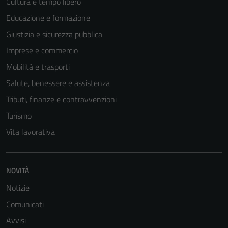
Cultura e tempo libero
essere
disabilitati.
Educazione e formazione
Questi cookie
Giustizia e sicurezza pubblica
non raccolgono
Imprese e commercio
informazioni
personali.
Mobilità e trasporti
Salute, benessere e assistenza
Tributi, finanze e contravvenzioni
Terze parti
Turismo
Questi cookie
sono
Vita lavorativa
impostati da
una serie di
servizi esterni
NOVITÀ
(si veda la
Notizie
Cookie policy
estesa per i
Comunicati
dettagli) e
Avvisi
possono