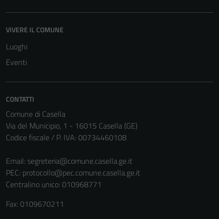
essere
utilizzati
VIVERE IL COMUNE
anche per la
profilazione.
Luoghi
La
Eventi
disabilitazione
di questi
cookies può
CONTATTI
peggiore la
Comune di Casella
navigazione e
Via del Municipio, 1 - 16015 Casella (GE)
la fruizione
Codice fiscale / P. IVA: 00734460108
delle
funzionalità
Email:
segreteria@comune.casella.ge.it
del sito.
PEC:
protocollo@pec.comune.casella.ge.it
Centralino unico: 010968771
Experience
Fax: 0109670211
In order for