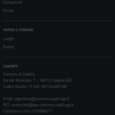
Comunicati
possono
essere
Avvisi
disabilitati.
Questi cookie
non raccolgono
VIVERE IL COMUNE
informazioni
Luoghi
personali.
Eventi
Terze parti
Questi cookie
CONTATTI
sono
Comune di Casella
impostati da
Via del Municipio, 1 - 16015 Casella (GE)
una serie di
Codice fiscale / P. IVA: 00734460108
servizi esterni
(si veda la
Email:
segreteria@comune.casella.ge.it
Cookie policy
PEC:
protocollo@pec.comune.casella.ge.it
estesa per i
Centralino unico: 010968771
dettagli) e