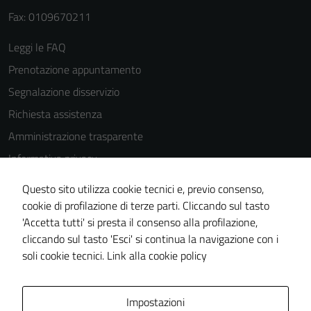
possono
Fax: 0109670211
essere
Leggi le FAQ
utilizzati
anche per la
Prenotazione appuntamento
profilazione.
Segnalazione disservizio
La
Richiesta assistenza
disabilitazione
di questi
Amministrazione trasparente
cookies può
Informativa privacy
peggiore la
Cookie Policy
navigazione e
Questo sito utilizza cookie tecnici e, previo consenso,
la fruizione
Note legali
cookie di profilazione di terze parti. Cliccando sul tasto
delle
'Accetta tutti' si presta il consenso alla profilazione,
Dichiarazione di accessibilità
funzionalità
cliccando sul tasto 'Esci' si continua la navigazione con i
Piano di miglioramento del sito
del sito.
soli cookie tecnici.
Link alla cookie policy
Experience
Area Privata
Impostazioni