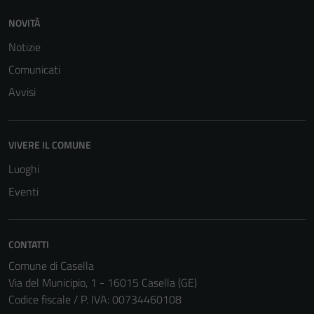
estesa per i
NOVITÀ
dettagli) e
Notizie
possono
essere
Comunicati
utilizzati
Avvisi
anche per la
profilazione.
La
VIVERE IL COMUNE
disabilitazione
di questi
Luoghi
cookies può
Eventi
peggiore la
navigazione e
la fruizione
CONTATTI
delle
Comune di Casella
funzionalità
Via del Municipio, 1 - 16015 Casella (GE)
del sito.
Codice fiscale / P. IVA: 00734460108