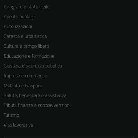
funzionamento
Anagrafe e stato civile
del sito e non
Appalti pubblici
possono
essere
Autorizzazioni
disabilitati.
Catasto e urbanistica
Questi cookie
Cultura e tempo libero
non raccolgono
informazioni
Educazione e formazione
personali.
Giustizia e sicurezza pubblica
Imprese e commercio
Terze parti
Mobilità e trasporti
Questi cookie
Salute, benessere e assistenza
sono
Tributi, finanze e contravvenzioni
impostati da
una serie di
Turismo
servizi esterni
Vita lavorativa
(si veda la
Cookie policy