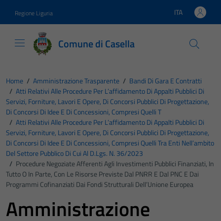
Vai ai contenuti
Vai al footer
ITA
Regione Liguria
Lingua attiva:
Comune di Casella
Home
/
Amministrazione Trasparente
/
Bandi Di Gara E Contratti
/
Atti Relativi Alle Procedure Per L’affidamento Di Appalti Pubblici Di
Servizi, Forniture, Lavori E Opere, Di Concorsi Pubblici Di Progettazione,
Di Concorsi Di Idee E Di Concessioni, Compresi Quelli T
/
Atti Relativi Alle Procedure Per L’affidamento Di Appalti Pubblici Di
Servizi, Forniture, Lavori E Opere, Di Concorsi Pubblici Di Progettazione,
Di Concorsi Di Idee E Di Concessioni, Compresi Quelli Tra Enti Nell’ambito
Del Settore Pubblico Di Cui Al D.Lgs. N. 36/2023
/
Procedure Negoziate Afferenti Agli Investimenti Pubblici Finanziati, In
Tutto O In Parte, Con Le Risorse Previste Dal PNRR E Dal PNC E Dai
Programmi Cofinanziati Dai Fondi Strutturali Dell’Unione Europea
Amministrazione