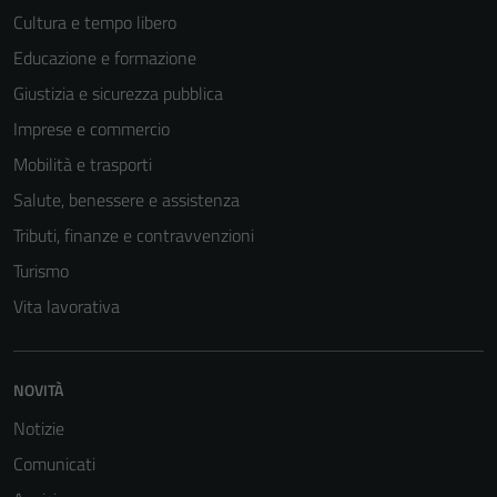
Cultura e tempo libero
Educazione e formazione
Tecnici
Giustizia e sicurezza pubblica
Questi cookie
Imprese e commercio
sono necessari
per il
Mobilità e trasporti
funzionamento
Salute, benessere e assistenza
del sito e non
Tributi, finanze e contravvenzioni
possono
essere
Turismo
disabilitati.
Vita lavorativa
Questi cookie
non raccolgono
informazioni
NOVITÀ
personali.
Notizie
Comunicati
Terze parti