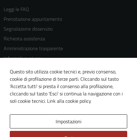
navigazione e
Leggi le FAQ
la fruizione
Prenotazione appuntamento
delle
funzionalità
Segnalazione disservizio
del sito.
Richiesta assistenza
Amministrazione trasparente
Experience
Informativa privacy
In order for
Cookie Policy
Questo sito utilizza cookie tecnici e, previo consenso,
our website
Note legali
cookie di profilazione di terze parti. Cliccando sul tasto
to perform
'Accetta tutti' si presta il consenso alla profilazione,
as well as
Dichiarazione di accessibilità
cliccando sul tasto 'Esci' si continua la navigazione con i
possible
Piano di miglioramento del sito
soli cookie tecnici.
Link alla cookie policy
during your
visit. If you
refuse
Area Privata
Impostazioni
these
cookies,