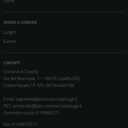
Avvisi
Questi cookie
sono
impostati da
VIVERE IL COMUNE
una serie di
servizi esterni
Luoghi
(si veda la
Eventi
Cookie policy
estesa per i
dettagli) e
CONTATTI
possono
Comune di Casella
essere
Via del Municipio, 1 - 16015 Casella (GE)
utilizzati
Codice fiscale / P. IVA: 00734460108
anche per la
profilazione.
Email:
segreteria@comune.casella.ge.it
La
PEC:
protocollo@pec.comune.casella.ge.it
disabilitazione
Centralino unico: 010968771
di questi
cookies può
Fax: 0109670211
peggiore la